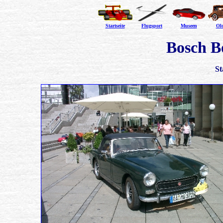
Startseite
Flugsport
Museen
Ol
Bosch B
St