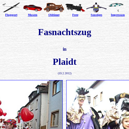
Flugsport
Museen
Oldtimer
Feste
Sonstiges
Impressum
Fasnachtszug
in
Plaidt
(19.2.2012)